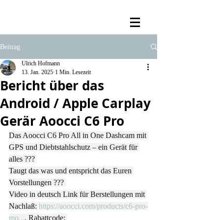
Beitrag
Ulrich Hofmann
13. Jan. 2025
1 Min. Lesezeit
Bericht über das
Android / Apple Carplay
Gerär Aoocci C6 Pro
Das Aoocci C6 Pro All in One Dashcam mit 
GPS und Diebtstahlschutz – ein Gerät für 
alles ??? 
Taugt das was und entspricht das Euren 
Vorstellungen ??? 
Video in deutsch Link für Berstellungen mit 
Nachlaß: 
https://aoocci.com/products/c6-pro-
mo
...
. Rabattcode: 