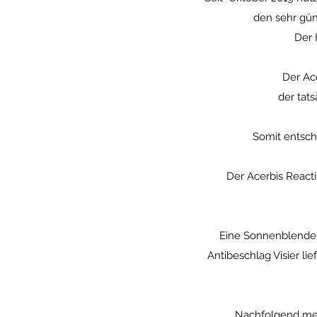
den sehr gün
Der 
Der Ace
der tat
Somit
entsche
Der Acerbis Reactiv
Eine Sonnenblende i
Antibeschlag Visier li
Nachfolgend mein