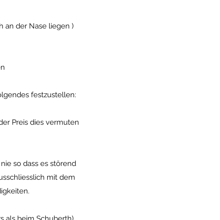
 an der Nase liegen )
en
lgendes festzustellen:
der Preis dies vermuten
nie so dass es störend
usschliesslich mit dem
igkeiten.
s als beim Schuberth)