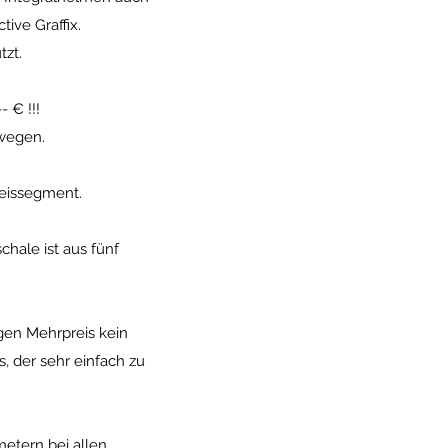
ive Graffix.
zt.
 € !!!
ewegen.
reissegment.
chale ist aus fünf
gen Mehrpreis kein
, der sehr einfach zu
etern bei allen