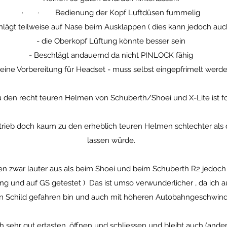
· · Bedienung der Kopf Luftdüsen fummelig
t teilweise auf Nase beim Ausklappen ( dies kann jedoch auch
- die Oberkopf Lüftung könnte besser sein
- Beschlägt andauernd da nicht PINLOCK fähig
Keine Vorbereitung für Headset - muss selbst eingepfrimelt werd
u den recht teuren Helmen von Schuberth/Shoei und X-Lite ist fo
trieb doch kaum zu den erheblich teuren Helmen schlechter als 
lassen würde.
en zwar lauter aus als beim Shoei und beim Schuberth R2 jedoch 
g und auf GS getestet ) Das ist umso verwunderlicher , da ich a
n Schild gefahren bin und auch mit höheren Autobahngeschwind
sehr gut ertasten, öffnen und schliessen und bleibt auch (ander