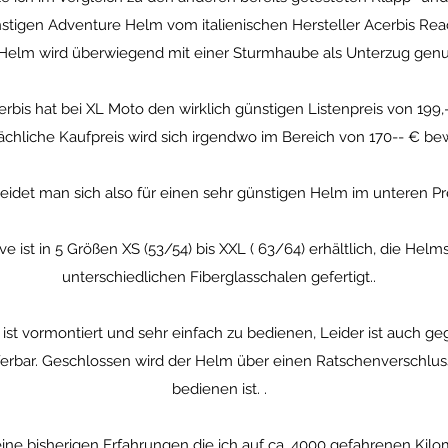
stigen Adventure Helm vom italienischen Hersteller Acerbis React
Helm wird überwiegend mit einer Sturmhaube als Unterzug genut
rbis hat bei XL Moto den wirklich günstigen Listenpreis von 199,--
sächliche Kaufpreis wird sich irgendwo im Bereich von 170-- € b
idet man sich also für einen sehr günstigen Helm im unteren P
e ist in 5 Größen XS (53/54) bis XXL ( 63/64) erhältlich, die Helms
unterschiedlichen Fiberglasschalen gefertigt..
st vormontiert und sehr einfach zu bedienen, Leider ist auch ge
eferbar. Geschlossen wird der Helm über einen Ratschenverschluss
bedienen ist. .
e bisherigen Erfahrungen die ich auf ca. 4000 gefahrenen Kilom