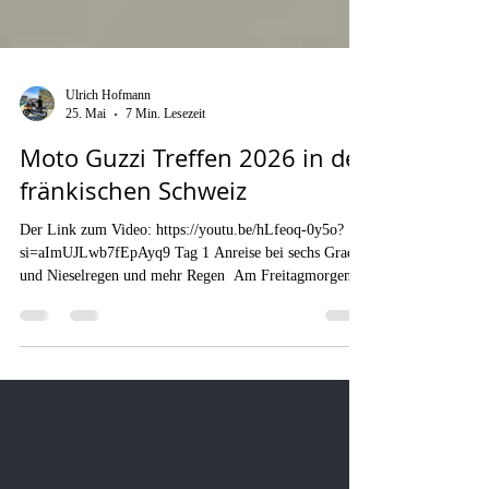
Ulrich Hofmann
25. Mai
7 Min. Lesezeit
Moto Guzzi Treffen 2026 in der
fränkischen Schweiz
Der Link zum Video: https://youtu.be/hLfeoq-0y5o?
si=aImUJLwb7fEpAyq9 Tag 1 Anreise bei sechs Grad
und Nieselregen und mehr Regen ​ Am Freitagmorgen
trafen sich zehn Moto-Guzzi-Fahrer zur gemeinsamen
Anfahrt ins 3. Moto-Guzzi-Treffen nach Obertrubach in
der Fränkischen Schweiz. ​ Schon auf dem Parkplatz war
klar: Das wird heute keine entspannte Frühjahrsausfahrt.
​ Der Himmel hing grau und tief über den Motorrädern,
das Thermometer pendelte irgendwo um die sechs Grad,
und dies