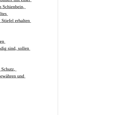
n Schienbein, 
ltes 
Stiefel erhalten 
en 
ig sind, sollen 
 Schutz, 
 bewähren und 