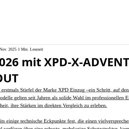
 Nov. 2025
1 Min. Lesezeit
2026 mit XPD-X-ADVEN
OUT
 erstmals Stiefel der Marke XPD Einzug –ein Schritt, auf den
delle gelten seit Jahren als solide Wahl im professionellen E
heit, ihre Stärken im direkten Vergleich zu erleben.
its einige technische Eckpunkte fest, die einen vielversprech
fel verfügen über eine robuste, mehrlagige Schutzstruktur, kom