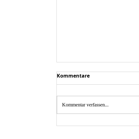
Kommentare
Kommentar verfassen...
Moto Guzzi Treffen 2026 in
der fränkischen Schweiz