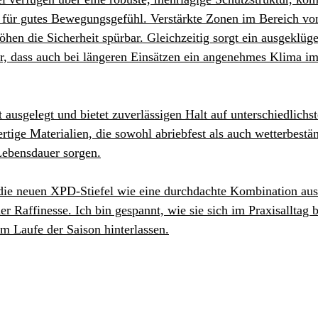
n für gutes Bewegungsgefühl. Verstärkte Zonen im Bereich vo
hen die Sicherheit spürbar. Gleichzeitig sorgt ein ausgeklüge
, dass auch bei längeren Einsätzen ein angenehmes Klima im 
t ausgelegt und bietet zuverlässigen Halt auf unterschiedlichst
ige Materialien, die sowohl abriebfest als auch wetterbeständ
Lebensdauer sorgen.
 die neuen XPD-Stiefel wie eine durchdachte Kombination aus
r Raffinesse. Ich bin gespannt, wie sie sich im Praxisalltag
m Laufe der Saison hinterlassen.