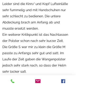
Leider sind die Kinn/ und Kopf Lufteinläße
sehr fummelig und mit Handschuhen nur
sehr schlecht zu bedienen. Die untere
Abdeckung brach am Anfang ab und
musste ersetzt werden.
Ein weiterer Kritikpunkt ist das Nachlassen
der Polster schon nach sehr kurzer Zeit.
Die Größe S war mir zu klein die Größe M
passte zu Anfangs sehr gut und satt. Im
Laufe der Zeit gaben die Wangenpolster
jedoch sehr stark nach, so dass der Helm
sehr locker saß.
Da der Sitz des Importeurs von Nolan/X-
Lite recht nah bei mir ist, wurde dies ohne
Anmeldung kurzfristig erledigt und andere
Wangenpolster eingebaut.
Der Helm sitzt jetzt perfekt.