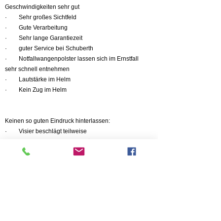
Geschwindigkeiten sehr gut
· Sehr großes Sichtfeld
· Gute Verarbeitung
· Sehr lange Garantiezeit
· guter Service bei Schuberth
· Notfallwangenpolster lassen sich im Ernstfall
sehr schnell entnehmen
· Lautstärke im Helm
· Kein Zug im Helm
Keinen so guten Eindruck hinterlassen:
· Visier beschlägt teilweise
· Keine Sonnenblende verfügbar
· Visier schließt ab ca. 70 km/h selbst ***
· Bedienung des Kommunikationssystem ****
***
Das ist ein leidiges Schuberth Problem. Fahrten mit
offenen Visier sind nur bis ca. 70 km/h möglich,
danach schließt plötzlich das Visier selbsttätig. Ist
zwar sicherheitsrelevant, jedoch würde es auch