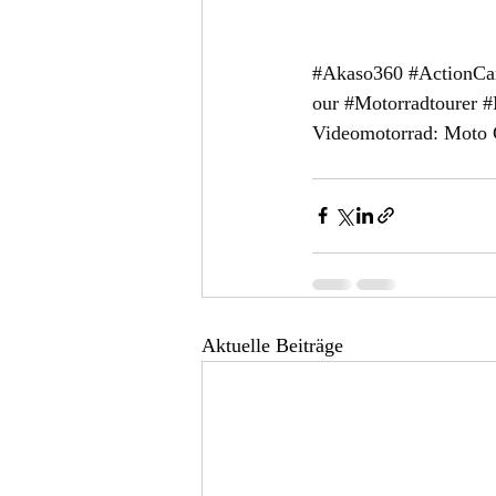
#Akaso360
#ActionC
our 
#Motorradtourer
#
Videomotorrad: Moto G
Aktuelle Beiträge