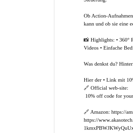
Ob Action-Aufnahmen, R
kann und ob sie eine e
📸 Highlights: • 360°
Videos • Einfache Bed
Was denkst du? Hinter
Hier der • Link mit 1
🔗 Official web-site: 
 10% off code for you
🔗 Amazon: 
https://a
https://www.akasotec
1kmxPBWJKWyQuUx