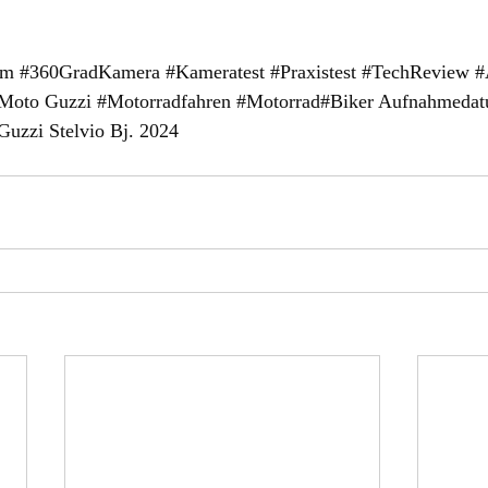
am
#360GradKamera
#Kameratest
#Praxistest
#TechReview
#
Moto
 Guzzi 
#Motorradfahren
#Motorrad
#Biker Aufnahmedat
uzzi Stelvio Bj. 2024 