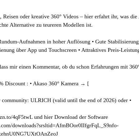
eisen oder kreative 360° Videos – hier erfahrt ihr, was die
chte Alternative zu teureren Modellen ist. 
 Rundum-Aufnahmen in hoher Auflösung • Gute Stabilisierung 
ienung über App und Touchscreen • Attraktives Preis-Leistung
lass mir einen Kommentar, ob du schon Erfahrungen mit 360
0% Discount : • Akaso 360° Kamera → [ 
r community: ULRICH (valid until the end of 2026) oder • 
mzn.to/4qF5twL
 und hier Download der Software 
h.com/downloads?srsltid=AfmBOor0IIfgrFqL_S9nfo-
ehnU0NG7UXtOAnZeoJ