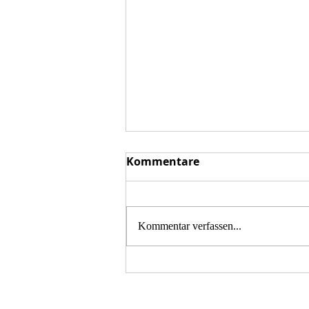
Kommentare
Kommentar verfassen...
Moto Guzzi Treffen 2026 in
der fränkischen Schweiz