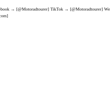
cebook → [@Motoradtourer] TikTok → [@Motoradtourer] We
.com
] 