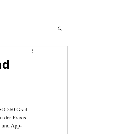
ad
ASO 360 Grad 
n der Praxis 
g und App-